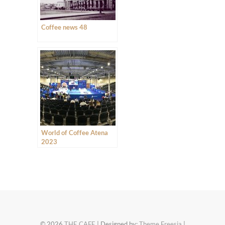
Coffee news 48
World of Coffee Atena
2023
© 2026
THE CAFE
| Designed by:
Theme Freesia
|