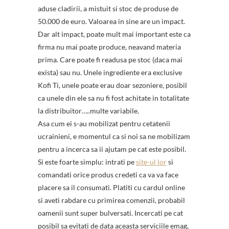
aduse cladirii, a mistuit si stoc de produse de
50.000 de euro. Valoarea in sine are un impact.
Dar alt impact, poate mult mai important este ca
firma nu mai poate produce, neavand materia
prima. Care poate fi readusa pe stoc (daca mai
exista) sau nu. Unele ingrediente era exclusive
Kofi Ti, unele poate erau doar sezoniere, posibil
ca unele din ele sa nu fi fost achitate in totalitate
la distribuitor…..multe variabile.
Asa cum ei s-au mobilizat pentru cetatenii
ucrainieni, e momentul ca si noi sa ne mobilizam
pentru a incerca sa ii ajutam pe cat este posibil.
Si este foarte simplu: intrati pe
site-ul lor
si
comandati orice produs credeti ca va va face
placere sa il consumati. Platiti cu cardul online
si aveti rabdare cu primirea comenzii, probabil
oamenii sunt super bulversati. Incercati pe cat
posibil sa evitati de data aceasta serviciile emag,