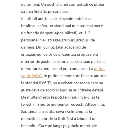
ucrainieni. Un push al unei comunitati ce putea
sa stea linistita pe canapea.
In ultimii ani, in cadrul evenimentelor ce
implicau cafea, un stand mai mic sau mai mare
(in functie de spatiu/posibilitati), cu 1-2
persoane in el, atragea grupuri-grupuri de
oameni. Din curiozitate, acaparati de
entuziasmul celor ce prezentau produsele si
ulterior de gustul acestora, acestia luau parte la
dezvoltarea unui brand pur romanesc. La
ultima
editie WOC
, in putinele momente in care am stat
la standul Kofi Ti, nu a existat persoana care sa
guste ceva de acolo si apoi sa nu intrebe detalii.
De multe chestii te poti feri (sau incerci sa te
feresti). In multe momente, reusesti. Alteori, nu.
Saptamana trecuta, ceva s-a intamplat la
depozitul celor de la Kofi Ti si a izbucnit un
incendiu. Care pe langa pagubele materiale