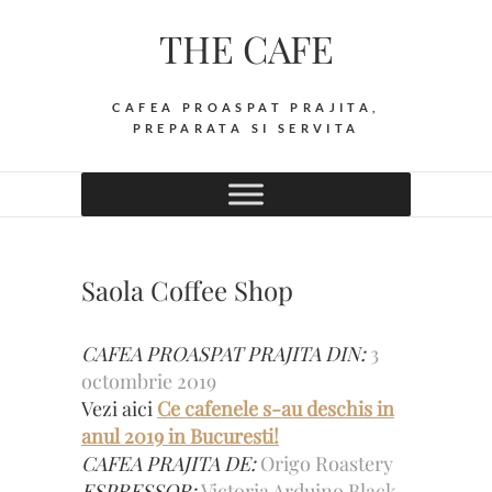
Skip
THE CAFE
to
content
CAFEA PROASPAT PRAJITA,
PREPARATA SI SERVITA
Saola Coffee Shop
CAFEA PROASPAT PRAJITA DIN:
3
octombrie 2019
Vezi aici
Ce cafenele s-au deschis in
anul 2019 in Bucuresti!
CAFEA PRAJITA DE:
Origo Roastery
ESPRESSOR:
Victoria Arduino Black