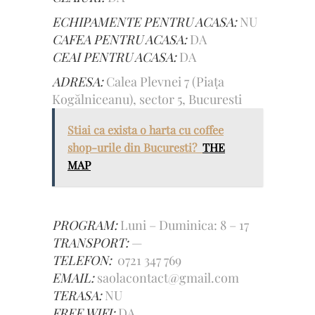
ECHIPAMENTE PENTRU ACASA:
NU
CAFEA PENTRU ACASA:
DA
CEAI PENTRU ACASA:
DA
ADRESA:
Calea Plevnei 7 (Piața
Kogălniceanu), sector 5, Bucuresti
Stiai ca exista o harta cu coffee
shop-urile din Bucuresti?
THE
MAP
PROGRAM:
Luni – Duminica: 8 – 17
TRANSPORT:
—
TELEFON:
0721 347 769
EMAIL:
saolacontact@gmail.com
TERASA:
NU
FREE WIFI:
DA