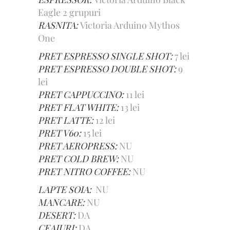
Eagle 2 grupuri
RASNITA:
Victoria Arduino Mythos
One
PRET ESPRESSO SINGLE SHOT:
7 lei
PRET ESPRESSO DOUBLE SHOT:
9
lei
PRET CAPPUCCINO:
11 lei
PRET FLAT WHITE:
13 lei
PRET LATTE:
12 lei
PRET V60:
15 lei
PRET AEROPRESS:
NU
PRET COLD BREW:
NU
PRET NITRO COFFEE:
NU
LAPTE SOIA:
NU
MANCARE:
NU
DESERT:
DA
CEAIURI:
DA