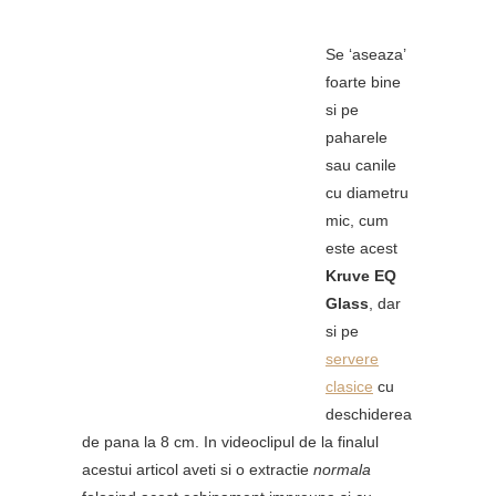
Se ‘aseaza’
foarte bine
si pe
paharele
sau canile
cu diametru
mic, cum
este acest
Kruve EQ
Glass
, dar
si pe
servere
clasice
cu
deschiderea
de pana la 8 cm. In videoclipul de la finalul
acestui articol aveti si o extractie
normala