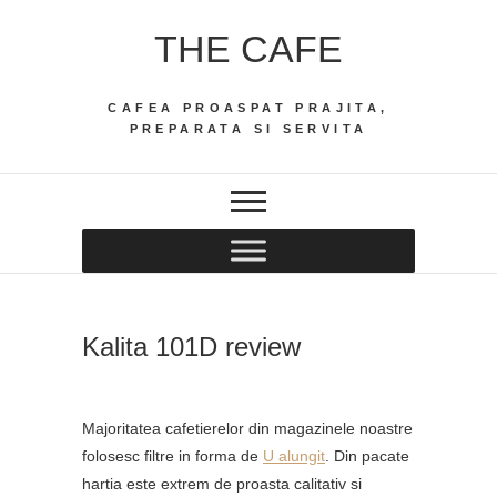
Skip
THE CAFE
to
content
CAFEA PROASPAT PRAJITA,
PREPARATA SI SERVITA
Kalita 101D review
Majoritatea cafetierelor din magazinele noastre
folosesc filtre in forma de
U alungit
. Din pacate
hartia este extrem de proasta calitativ si