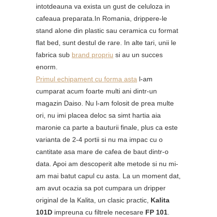
intotdeauna va exista un gust de celuloza in
cafeaua preparata.In Romania, drippere-le
stand alone din plastic sau ceramica cu format
flat bed, sunt destul de rare. In alte tari, unii le
fabrica sub
brand propriu
si au un succes
enorm.
Primul echipament cu forma asta
l-am
cumparat acum foarte multi ani dintr-un
magazin Daiso. Nu l-am folosit de prea multe
ori, nu imi placea deloc sa simt hartia aia
maronie ca parte a bauturii finale, plus ca este
varianta de 2-4 portii si nu ma impac cu o
cantitate asa mare de cafea de baut dintr-o
data. Apoi am descoperit alte metode si nu mi-
am mai batut capul cu asta. La un moment dat,
am avut ocazia sa pot cumpara un dripper
original de la Kalita, un clasic practic,
Kalita
101D
impreuna cu filtrele necesare
FP 101
.