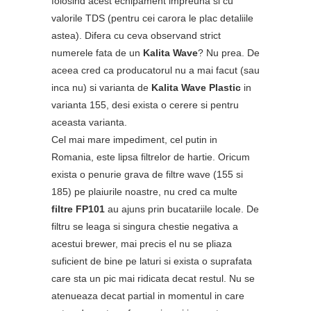
folosind acest echipament impreuna si cu
valorile TDS (pentru cei carora le plac detaliile
astea). Difera cu ceva observand strict
numerele fata de un
Kalita Wave
? Nu prea. De
aceea cred ca producatorul nu a mai facut (sau
inca nu) si varianta de
Kalita Wave Plastic
in
varianta 155, desi exista o cerere si pentru
aceasta varianta.
Cel mai mare impediment, cel putin in
Romania, este lipsa filtrelor de hartie. Oricum
exista o penurie grava de filtre wave (155 si
185) pe plaiurile noastre, nu cred ca multe
filtre FP101
au ajuns prin bucatariile locale. De
filtru se leaga si singura chestie negativa a
acestui brewer, mai precis el nu se pliaza
suficient de bine pe laturi si exista o suprafata
care sta un pic mai ridicata decat restul. Nu se
atenueaza decat partial in momentul in care