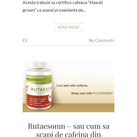
Acesta trebuie sa certifice cafeaua “Hawaii
grown” ca avand provenienta de…
READ MORE
EV
No Comments
Rutaesomn – sau cum sa
scapi de cafeina din