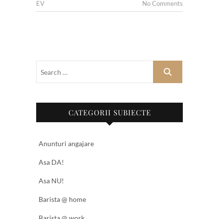
EV
No Comments
CATEGORII SUBIECTE
Anunturi angajare
Asa DA!
Asa NU!
Barista @ home
Barista @ work