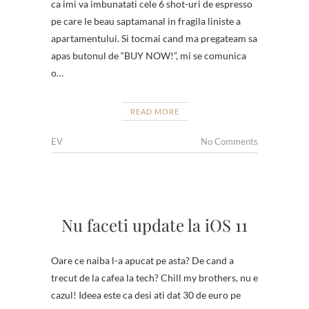
ca imi va imbunatati cele 6 shot-uri de espresso
pe care le beau saptamanal in fragila liniste a
apartamentului. Si tocmai cand ma pregateam sa
apas butonul de “BUY NOW!”, mi se comunica
o…
READ MORE
EV
No Comments
Nu faceti update la iOS 11
Oare ce naiba l-a apucat pe asta? De cand a
trecut de la cafea la tech? Chill my brothers, nu e
cazul! Ideea este ca desi ati dat 30 de euro pe