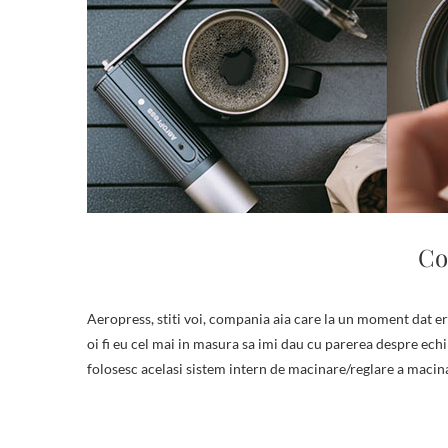
Co
Aeropress, stiti voi, compania aia care la un moment dat era cool, tocmai a mai lansat un produs revolutionar: rasnita aeropress. Nu
oi fi eu cel mai in masura sa imi dau cu parerea despre ec
folosesc acelasi sistem intern de macinare/reglare a macin