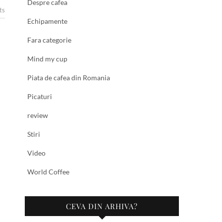
Despre cafea
ts
Echipamente
Fara categorie
Mind my cup
Piata de cafea din Romania
Picaturi
review
Stiri
Video
World Coffee
CEVA DIN ARHIVA?