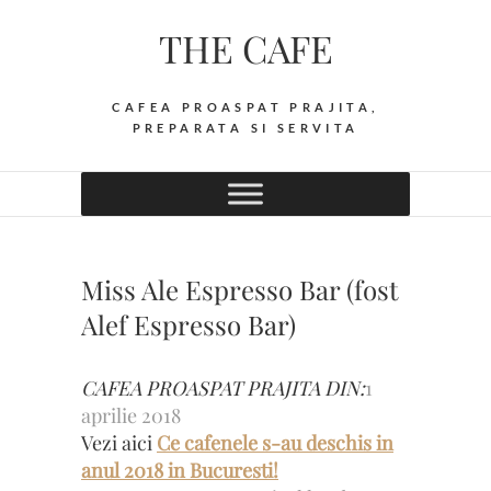
Skip
THE CAFE
to
content
CAFEA PROASPAT PRAJITA,
PREPARATA SI SERVITA
Miss Ale Espresso Bar (fost
Alef Espresso Bar)
CAFEA PROASPAT PRAJITA DIN:
1
aprilie 2018
Vezi aici
Ce cafenele s-au deschis in
anul 2018 in Bucuresti!