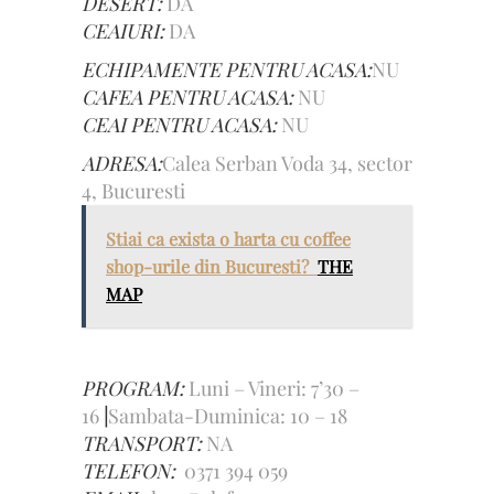
DESERT:
DA
CEAIURI:
DA
ECHIPAMENTE PENTRU ACASA:
NU
CAFEA PENTRU ACASA:
NU
CEAI PENTRU ACASA:
NU
ADRESA:
Calea Serban Voda 34, sector
4, Bucuresti
Stiai ca exista o harta cu coffee
shop-urile din Bucuresti?
THE
MAP
PROGRAM:
Luni – Vineri: 7’30 –
16
|
Sambata-Duminica: 10 – 18
TRANSPORT:
NA
TELEFON:
0371 394 059