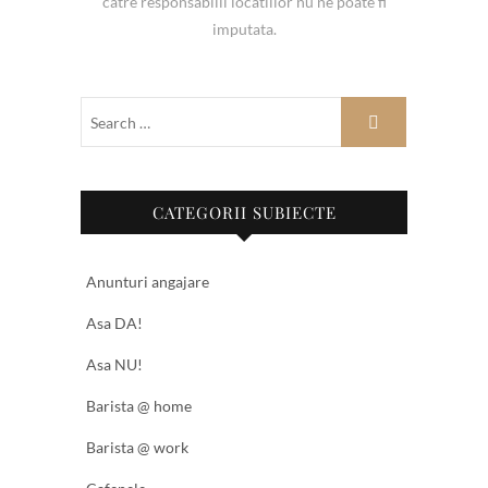
catre responsabilii locatiilor nu ne poate fi
imputata.
CATEGORII SUBIECTE
Anunturi angajare
Asa DA!
Asa NU!
Barista @ home
Barista @ work