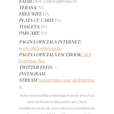
EMAIL:
hey@alefespresso.ro
TERASA:
NU
FREE WIFI:
DA
PLATA CU CARD:
DA
TOALETA:
DA
PARCARE:
DA
PAGINA OFICIALA INTERNET:
www.alefespresso.ro
PAGINA OFICIALA FACEBOOK:
Alef
Espresso Bar
TWITTER FEED:
—
INSTAGRAM
STREAM:
instagram.com/alefespress
o/
Nota: informatiile prezentate in acest articol au
fost verificate la data publicarii. Orice
modificare ce nu ne-a fost adusa la cunostinta de