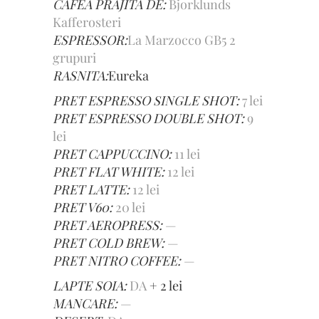
CAFEA PRAJITA DE:
Bjorklunds
Kafferosteri
ESPRESSOR:
La Marzocco GB5 2
grupuri
RASNITA:
Eureka
PRET ESPRESSO SINGLE SHOT:
7 lei
PRET ESPRESSO DOUBLE SHOT:
9
lei
PRET CAPPUCCINO:
11 lei
PRET FLAT WHITE:
12 lei
PRET LATTE:
12 lei
PRET V60:
20 lei
PRET AEROPRESS:
—
PRET COLD BREW:
—
PRET NITRO COFFEE:
—
LAPTE SOIA:
DA
+ 2 lei
MANCARE:
—