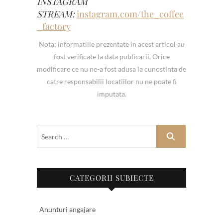
INSTAGRAM
STREAM:
instagram.com/the_coffee
_factory
Nota: informatiile prezentate in acest articol au
fost verificate la data publicarii. Orice
modificare ce nu ne-a fost adusa la cunostinta de
catre responsabilii locatiilor nu ne poate fi
imputata.
CATEGORII SUBIECTE
Anunturi angajare