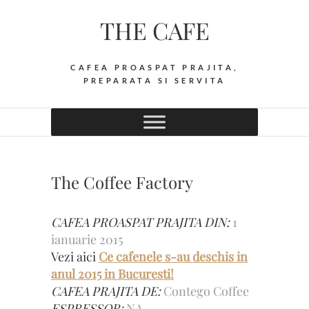
Skip
THE CAFE
to
content
CAFEA PROASPAT PRAJITA,
PREPARATA SI SERVITA
The Coffee Factory
CAFEA PROASPAT PRAJITA DIN:
1
ianuarie 2015
Vezi aici
Ce cafenele s-au deschis in
anul 2015 in Bucuresti!
CAFEA PRAJITA DE:
Contego Coffee
ESPRESSOR:
NA