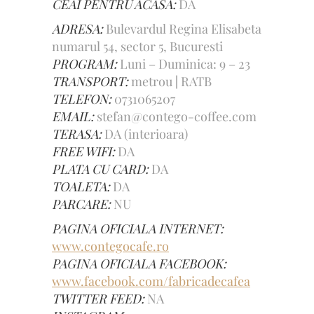
CEAI PENTRU ACASA:
DA
ADRESA:
Bulevardul Regina Elisabeta
numarul 54, sector 5, Bucuresti
PROGRAM:
Luni – Duminica: 9 – 23
TRANSPORT:
metrou
|
RATB
TELEFON:
0731065207
EMAIL:
stefan@contego-coffee.com
TERASA:
DA (interioara)
FREE WIFI:
DA
PLATA CU CARD:
DA
TOALETA:
DA
PARCARE:
NU
PAGINA OFICIALA INTERNET:
www.contegocafe.ro
PAGINA OFICIALA FACEBOOK:
www.facebook.com/fabricadecafea
TWITTER FEED:
NA