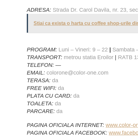
ADRESA:
Strada Dr. Carol Davila, nr. 23, sec
Stiai ca exista o harta cu coffee shop-urile d
PROGRAM:
Luni – Vineri: 9 – 22
|
Sambata –
TRANSPORT:
metrou statia Eroilor
|
RATB 13
TELEFON:
—
EMAIL:
colorone@color-one.com
TERASA:
da
FREE WIFI:
da
PLATA CU CARD:
da
TOALETA:
da
PARCARE:
da
PAGINA OFICIALA INTERNET:
www.color-o
PAGINA OFICIALA FACEBOOK:
www.facebo