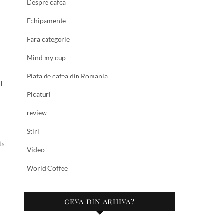
Despre cafea
Echipamente
Fara categorie
Mind my cup
Piata de cafea din Romania
il
Picaturi
review
Stiri
ts
Video
World Coffee
CEVA DIN ARHIVA?