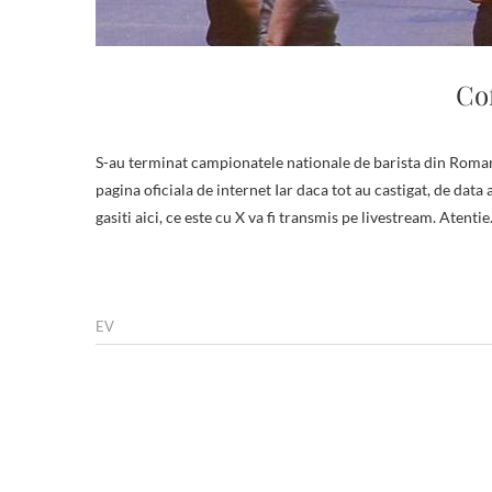
Co
S-au terminat campionatele nationale de barista din Romania. Rezultatele finale, le regasiti pe pagina oficiala de facebook sau pe
pagina oficiala de internet Iar daca tot au castigat, de data
gasiti aici, ce este cu X va fi transmis pe livestream. Atenti
EV