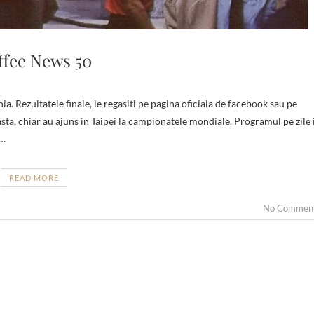
ffee News 50
 asta, chiar au ajuns in Taipei la campionatele mondiale. Programul pe zile 
e…
READ MORE
No Commen