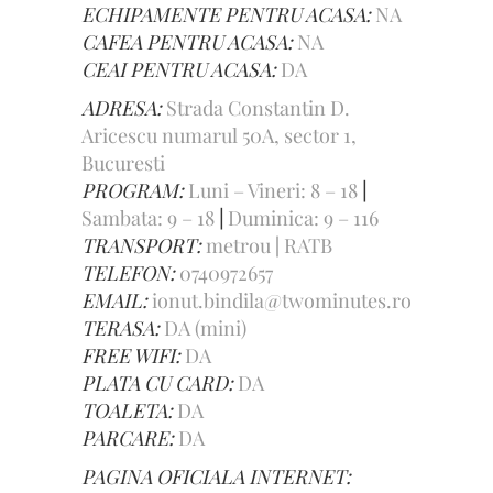
ECHIPAMENTE PENTRU ACASA:
NA
CAFEA PENTRU ACASA:
NA
CEAI PENTRU ACASA:
DA
ADRESA:
Strada Constantin D.
Aricescu numarul 50A, sector 1,
Bucuresti
PROGRAM:
Luni – Vineri: 8 – 18
|
Sambata: 9 – 18
|
Duminica: 9 – 116
TRANSPORT:
metrou
|
RATB
TELEFON:
0740972657
EMAIL:
ionut.bindila@twominutes.ro
TERASA:
DA (mini)
FREE WIFI:
DA
PLATA CU CARD:
DA
TOALETA:
DA
PARCARE:
DA
PAGINA OFICIALA INTERNET: