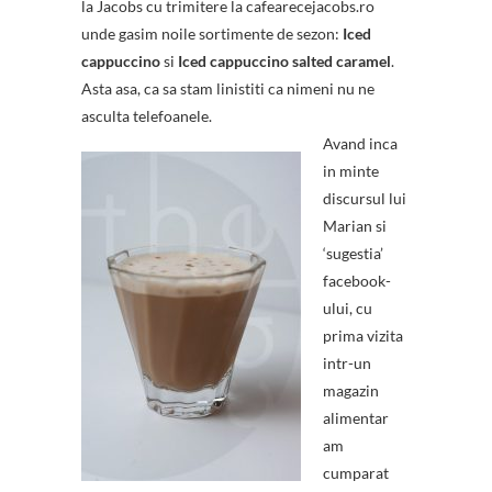
la Jacobs cu trimitere la cafearecejacobs.ro
unde gasim noile sortimente de sezon:
Iced
cappuccino
si
Iced cappuccino salted caramel
.
Asta asa, ca sa stam linistiti ca nimeni nu ne
asculta telefoanele.
Avand inca
in minte
discursul lui
Marian si
‘sugestia’
facebook-
ului, cu
prima vizita
intr-un
magazin
alimentar
am
cumparat