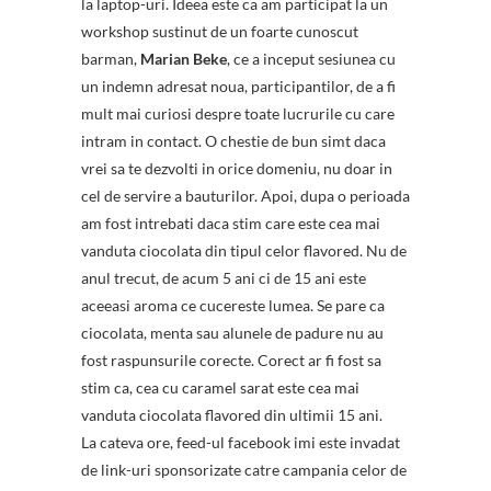
la laptop-uri. Ideea este ca am participat la un
workshop sustinut de un foarte cunoscut
barman,
Marian Beke
, ce a inceput sesiunea cu
un indemn adresat noua, participantilor, de a fi
mult mai curiosi despre toate lucrurile cu care
intram in contact. O chestie de bun simt daca
vrei sa te dezvolti in orice domeniu, nu doar in
cel de servire a bauturilor. Apoi, dupa o perioada
am fost intrebati daca stim care este cea mai
vanduta ciocolata din tipul celor flavored. Nu de
anul trecut, de acum 5 ani ci de 15 ani este
aceeasi aroma ce cucereste lumea. Se pare ca
ciocolata, menta sau alunele de padure nu au
fost raspunsurile corecte. Corect ar fi fost sa
stim ca, cea cu caramel sarat este cea mai
vanduta ciocolata flavored din ultimii 15 ani.
La cateva ore, feed-ul facebook imi este invadat
de link-uri sponsorizate catre campania celor de