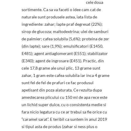
cele doua
sortimente. Ca sa va faceti o idee cam cat de
naturale sunt produsele astea, iata lista de
ingrediente: zahar; lapte praf degresat (22%);
sirop de glucoza; maltodextrina; ulei de samburi
de palmier; cafea solubila (5,6%); proteina de zer
(din lapte); sare (1,9%); emulsificatori (E1450,
E481); agent antiaglomerant (E551); stabilizator
(E340); agent de ingrosare (E451). Practic, din
cele 17,8 grame ale unui plic, 13 grame sunt
zahar, 1 gram este cafea solubila iar inca 4 grame
sunt fel de fel de prafuri ce fac produsul
apetisant din poza alaturata. Ce rezulta dupa
amestecarea plicului cu 150 ml de apa rece este
un lichid super dulce, cu o consistenta medie si
fara nicio legatura cu ce ar trebui sa fie orice cu
“caramel sarat”. E teribil ca suntem in anul 2019
si tipul asta de produs (zahar si ness plus o