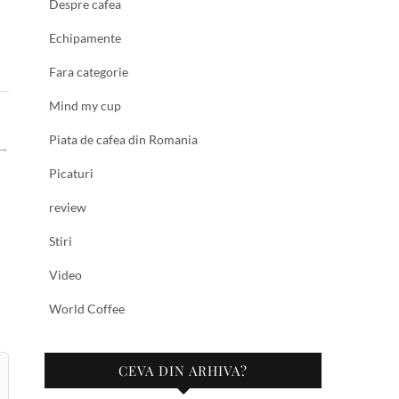
Despre cafea
Echipamente
Fara categorie
Mind my cup
Piata de cafea din Romania
→
Picaturi
review
Stiri
Video
World Coffee
CEVA DIN ARHIVA?