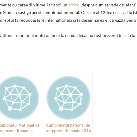
mente cu cafea din lume. Iar apoi un
articol
despre cum se vede de ‘afara’,
tanica castiga acest campionat mondial. Oare in al 12-lea ceas, astia is
e dreptul la recunoastere internationala si la desemnarea ei ca gazda pent
ationala sunt mai multi oameni la coada decat au fost prezenti in sala la
mpionatul National de
Campionatul national de
ropress – Romania
aeropress Romania 2016
16, noi detalii
– True Artisan Cafe