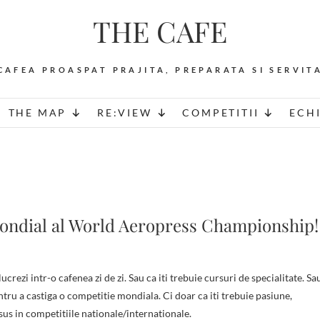
THE CAFE
CAFEA PROASPAT PRAJITA, PREPARATA SI SERVIT
THE MAP
RE:VIEW
COMPETITII
ECH
ondial al World Aeropress Championship!
crezi intr-o cafenea zi de zi. Sau ca iti trebuie cursuri de specialitate. Sa
u a castiga o competitie mondiala. Ci doar ca iti trebuie pasiune,
 sus in competitiile nationale/internationale.