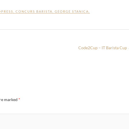
OPRESS
,
CONCURS BARISTA
,
GEORGE STANICA
,
Code2Cup – IT Barista Cup
are marked
*