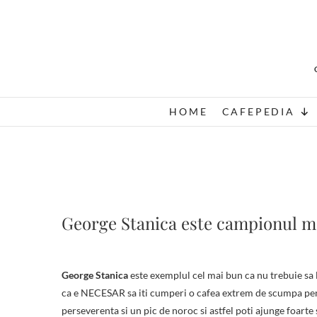
Skip
to
content
HOME
CAFEPEDIA
George Stanica este campionul m
George Stanica
este exemplul cel mai bun ca nu trebuie sa lu
ca e NECESAR sa iti cumperi o cafea extrem de scumpa pentr
perseverenta si un pic de noroc si astfel poti ajunge foarte