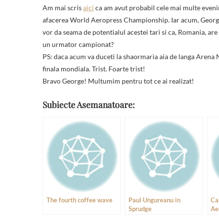
Am mai scris
aici
ca am avut probabil cele mai multe eveni
afacerea World Aeropress Championship. Iar acum, George S
vor da seama de potentialul acestei tari si ca, Romania, ar
un urmator campionat?
PS: daca acum va duceti la shaormaria aia de langa Arena N
finala mondiala. Trist. Foarte trist!
Bravo George! Multumim pentru tot ce ai realizat!
Subiecte Asemanatoare:
The fourth coffee wave
Paul Ungureanu in
Ca
Sprudge
Ae
20