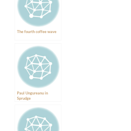
The fourth coffee wave
Paul Ungureanu in
Sprudge